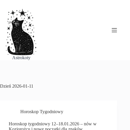
Przejdź
do
treści
Astrokoty
Dzień
2026-01-11
Horoskop Tygodniowy
Horoskop tygodniowy 12–18.01.2026 – nów w
Koziorożcu i nowe początki dla znaków