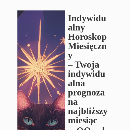
Indywidu
alny
Horoskop
Miesięczn
y
– Twoja
indywidu
alna
prognoza
na
najbliższy
miesiąc