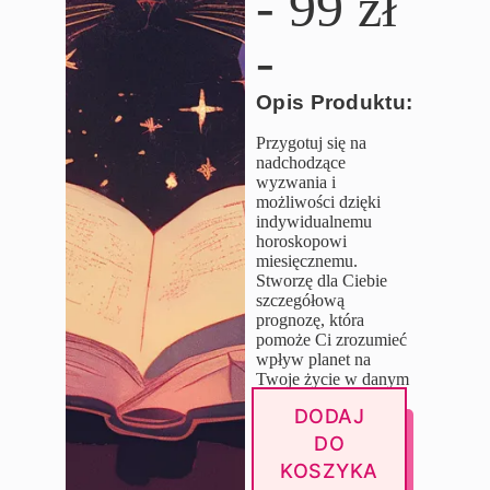
- 99 zł
-
Opis Produktu:
Przygotuj się na
nadchodzące
wyzwania i
możliwości dzięki
indywidualnemu
horoskopowi
miesięcznemu.
Stworzę dla Ciebie
szczegółową
prognozę, która
pomoże Ci zrozumieć
wpływ planet na
Twoje życie w danym
miesiącu.
DODAJ
DO
KOSZYKA