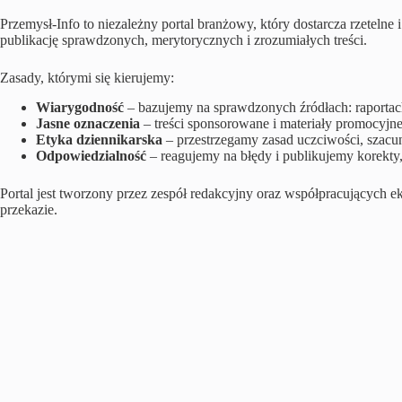
Przemysł‑Info to niezależny portal branżowy, który dostarcza rzetelne
publikację sprawdzonych, merytorycznych i zrozumiałych treści.
Zasady, którymi się kierujemy:
Wiarygodność
– bazujemy na sprawdzonych źródłach: raportac
Jasne oznaczenia
– treści sponsorowane i materiały promocyjn
Etyka dziennikarska
– przestrzegamy zasad uczciwości, szac
Odpowiedzialność
– reagujemy na błędy i publikujemy korekty, 
Portal jest tworzony przez zespół redakcyjny oraz współpracujących e
przekazie.