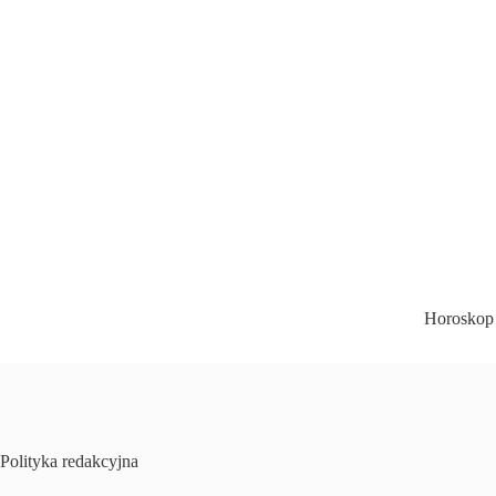
Przejdź
do
treści
Horoskop
Polityka redakcyjna