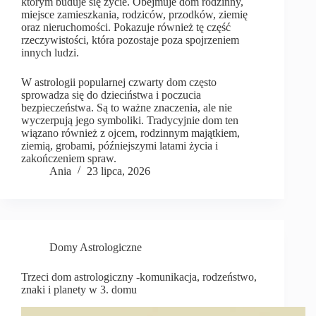
którym buduje się życie. Obejmuje dom rodzinny,
miejsce zamieszkania, rodziców, przodków, ziemię
oraz nieruchomości. Pokazuje również tę część
rzeczywistości, która pozostaje poza spojrzeniem
innych ludzi.
W astrologii popularnej czwarty dom często
sprowadza się do dzieciństwa i poczucia
bezpieczeństwa. Są to ważne znaczenia, ale nie
wyczerpują jego symboliki. Tradycyjnie dom ten
wiązano również z ojcem, rodzinnym majątkiem,
ziemią, grobami, późniejszymi latami życia i
zakończeniem spraw.
Ania
23 lipca, 2026
Domy Astrologiczne
Trzeci dom astrologiczny -komunikacja, rodzeństwo,
znaki i planety w 3. domu