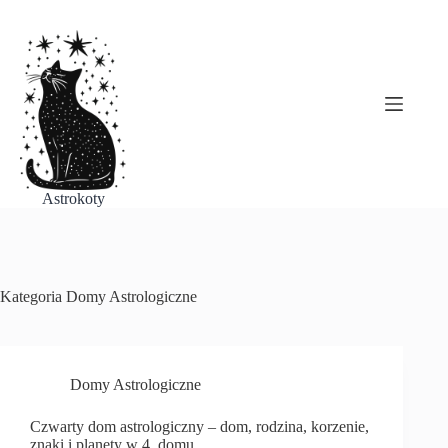
Przejdź
do
treści
Astrokoty
Kategoria
Domy Astrologiczne
Domy Astrologiczne
Czwarty dom astrologiczny – dom, rodzina, korzenie,
znaki i planety w 4. domu