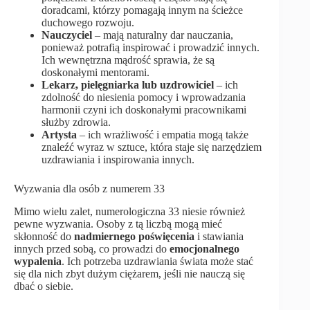
doradcami, którzy pomagają innym na ścieżce
duchowego rozwoju.
Nauczyciel
– mają naturalny dar nauczania,
ponieważ potrafią inspirować i prowadzić innych.
Ich wewnętrzna mądrość sprawia, że są
doskonałymi mentorami.
Lekarz, pielęgniarka lub uzdrowiciel
– ich
zdolność do niesienia pomocy i wprowadzania
harmonii czyni ich doskonałymi pracownikami
służby zdrowia.
Artysta
– ich wrażliwość i empatia mogą także
znaleźć wyraz w sztuce, która staje się narzędziem
uzdrawiania i inspirowania innych.
Wyzwania dla osób z numerem 33
Mimo wielu zalet, numerologiczna 33 niesie również
pewne wyzwania. Osoby z tą liczbą mogą mieć
skłonność do
nadmiernego poświęcenia
i stawiania
innych przed sobą, co prowadzi do
emocjonalnego
wypalenia
. Ich potrzeba uzdrawiania świata może stać
się dla nich zbyt dużym ciężarem, jeśli nie nauczą się
dbać o siebie.