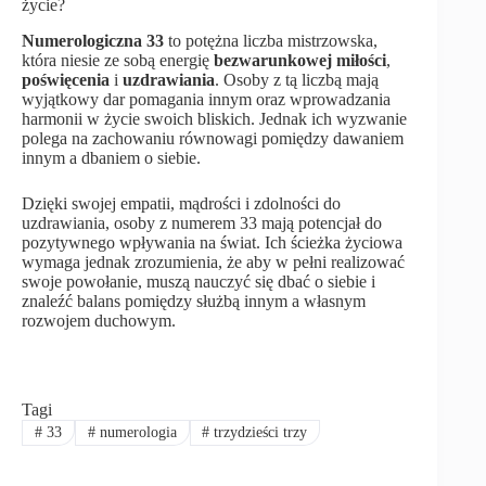
życie?
Numerologiczna 33
to potężna liczba mistrzowska,
która niesie ze sobą energię
bezwarunkowej miłości
,
poświęcenia
i
uzdrawiania
. Osoby z tą liczbą mają
wyjątkowy dar pomagania innym oraz wprowadzania
harmonii w życie swoich bliskich. Jednak ich wyzwanie
polega na zachowaniu równowagi pomiędzy dawaniem
innym a dbaniem o siebie.
Dzięki swojej empatii, mądrości i zdolności do
uzdrawiania, osoby z numerem 33 mają potencjał do
pozytywnego wpływania na świat. Ich ścieżka życiowa
wymaga jednak zrozumienia, że aby w pełni realizować
swoje powołanie, muszą nauczyć się dbać o siebie i
znaleźć balans pomiędzy służbą innym a własnym
rozwojem duchowym.
Tagi
#
33
#
numerologia
#
trzydzieści trzy