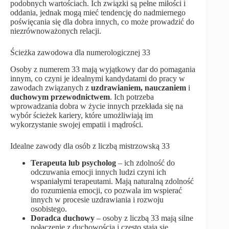
podobnych wartościach. Ich związki są pełne miłości i
oddania, jednak mogą mieć tendencję do nadmiernego
poświęcania się dla dobra innych, co może prowadzić do
niezrównoważonych relacji.
Ścieżka zawodowa dla numerologicznej 33
Osoby z numerem 33 mają wyjątkowy dar do pomagania
innym, co czyni je idealnymi kandydatami do pracy w
zawodach związanych z
uzdrawianiem, nauczaniem
i
duchowym przewodnictwem
. Ich potrzeba
wprowadzania dobra w życie innych przekłada się na
wybór ścieżek kariery, które umożliwiają im
wykorzystanie swojej empatii i mądrości.
Idealne zawody dla osób z liczbą mistrzowską 33
Terapeuta lub psycholog
– ich zdolność do
odczuwania emocji innych ludzi czyni ich
wspaniałymi terapeutami. Mają naturalną zdolność
do rozumienia emocji, co pozwala im wspierać
innych w procesie uzdrawiania i rozwoju
osobistego.
Doradca duchowy
– osoby z liczbą 33 mają silne
połączenie z duchowością i często stają się