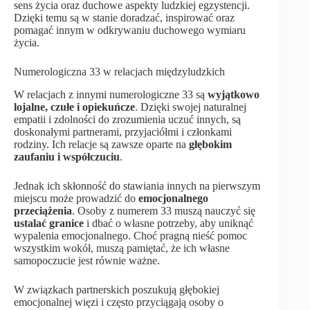
sens życia oraz duchowe aspekty ludzkiej egzystencji.
Dzięki temu są w stanie doradzać, inspirować oraz
pomagać innym w odkrywaniu duchowego wymiaru
życia.
Numerologiczna 33 w relacjach międzyludzkich
W relacjach z innymi numerologiczne 33 są
wyjątkowo
lojalne, czułe i opiekuńcze
. Dzięki swojej naturalnej
empatii i zdolności do zrozumienia uczuć innych, są
doskonałymi partnerami, przyjaciółmi i członkami
rodziny. Ich relacje są zawsze oparte na
głębokim
zaufaniu i współczuciu
.
Jednak ich skłonność do stawiania innych na pierwszym
miejscu może prowadzić do
emocjonalnego
przeciążenia
. Osoby z numerem 33 muszą nauczyć się
ustalać granice
i dbać o własne potrzeby, aby uniknąć
wypalenia emocjonalnego. Choć pragną nieść pomoc
wszystkim wokół, muszą pamiętać, że ich własne
samopoczucie jest równie ważne.
W związkach partnerskich poszukują głębokiej
emocjonalnej więzi i często przyciągają osoby o