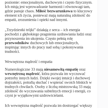
poziomie: emocjonalnym, duchowym i często fizycznym.
Ich misją jest wprowadzanie harmonii i równowagi tam,
gdzie panuje chaos.
Miłość bezwarunkowa
to kluczowy
element ich życia, ponieważ mają naturalną zdolność do
empatii, zrozumienia i opieki nad innymi.
„Trzydziestki trójki” działają z serca – ich energia
pochodzi z głębokiego pragnienia uzdrawiania ludzi oraz
przynoszenia im ukojenia. Często pełnią rolę
przewodników
duchowych lub emocjonalnych,
inspirując innych do pracy nad sobą i pokonywania
trudności.
Wewnętrzna mądrość i empatia
Numerologiczne 33 mają
niesamowitą empatię
oraz
wewnętrzną mądrość
, która pozwala im wyczuwać
potrzeby innych ludzi. Dzięki swojej intuicji i duchowej
dojrzałości, potrafią słuchać i wspierać swoich bliskich w
trudnych chwilach. Osoby z liczbą mistrzowską 33 mają
zdolność do wyczuwania subtelnych emocji i energii, co
czyni je wyjątkowymi uzdrowicielami.
Ich wewnętrzna mądrość pozwala im dostrzegać większy