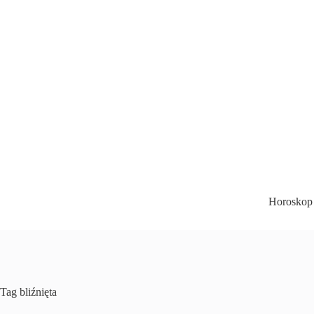
Przejdź
do
treści
Horoskop
Tag
bliźnięta