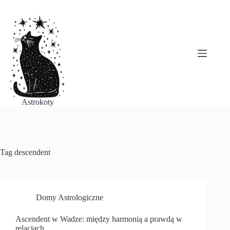
Przejdź
do
treści
Astrokoty
Tag
descendent
Domy Astrologiczne
Ascendent w Wadze: między harmonią a prawdą w
relacjach