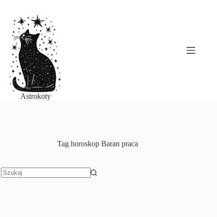
Przejdź
do
treści
Astrokoty
Tag
horoskop Baran praca
Brak
wyników