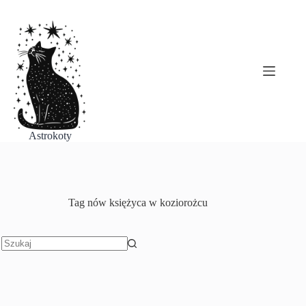
Przejdź
do
treści
Astrokoty
Tag
nów księżyca w koziorożcu
Brak
wyników