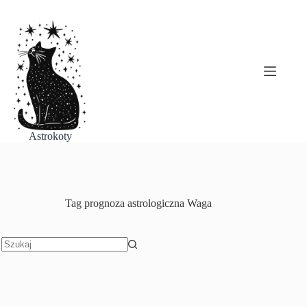
Przejdź
do
treści
Astrokoty
Tag
prognoza astrologiczna Waga
Brak
wyników