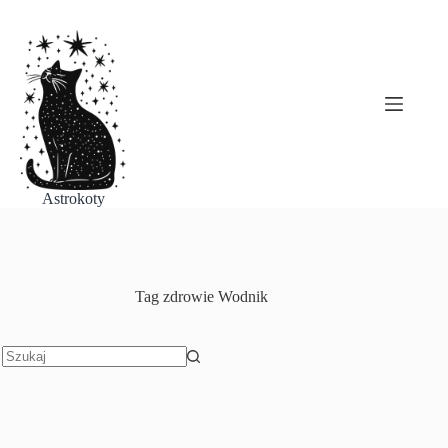
Przejdź
do
treści
Astrokoty
Tag
zdrowie Wodnik
Brak
wyników