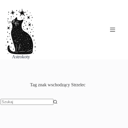
Przejdź
do
treści
Astrokoty
Tag
znak wschodzący Strzelec
Brak
wyników